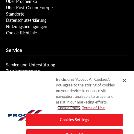
Über Prochemko
Über Rust-Oleum Europe
Standorte
Datenschutzerklärung
Nutzungsbedingungen
Cookie-Richtlinie
Service
Service und Unterstützung
Trainingsprogramm
Newsletteranmeldung
By clicking “Accept All Cookies”,
you agree to the storing of cookies
on your device to enhance site
Downloads
navigation, analyze site usage, and
assist in our marketing efforts.
Produktdaten
Cookie Policy
Terms of Use
Dokumentation
Cookies Settings
Kontakt