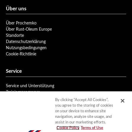
Über uns
Über Prochemko
Über Rust-Oleum Europe
Standorte
Datenschutzerklärung
Nutzungsbedingungen
Cookie-Richtlinie
Service
Service und Unterstützung
Trainingsprogramm
Newsletteranmeldung
By clicking “Accept All Cookies”,
you agree to the storing of cookies
on your device to enhance site
Downloads
navigation, analyze site usage, and
assist in our marketing efforts.
Produktdaten
Cookie Policy
Terms of Use