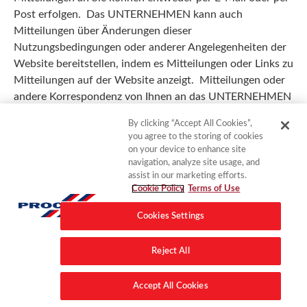
Post erfolgen. Das UNTERNEHMEN kann auch
Mitteilungen über Änderungen dieser
Nutzungsbedingungen oder anderer Angelegenheiten der
Website bereitstellen, indem es Mitteilungen oder Links zu
Mitteilungen auf der Website anzeigt. Mitteilungen oder
andere Korrespondenz von Ihnen an das UNTERNEHMEN
sollten per Einschreiben und Rückschein an folgende
By clicking “Accept All Cookies”,
Adresse gesendet werden:
you agree to the storing of cookies
on your device to enhance site
RPM International Inc.
navigation, analyze site usage, and
assist in our marketing efforts.
Postfach 777
Cookie Policy
Terms of Use
Medina, Ohio 44258
Cookies Settings
Z.Hd.: Webmaster
Reject All
Accept All Cookies
Wenn Sie Ihre Informationen aktualisieren möchten oder