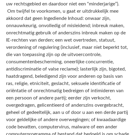
uw rechtsgebied en daardoor niet een “minderjarige”).
Om twijfel te voorkomen, u gaat er uitdrukkelijk mee
akkoord dat geen Ingediende Inhoud: onwaar zijn,
onnauwkeurig, onvolledig of misleidend; inbreuk maken,
onrechtmatig gebruik of anderszins inbreuk maken op de
IE-rechten van derden; een wet overtreden, statuut,
verordening of regulering (inclusief, maar niet beperkt tot,
die van toepassing zijn op de uitvoercontrole,
consumentenbescherming, oneerlijke concurrentie,
antidiscriminatie of valse reclame); lasterlijk zijn, bigoted,
haatdragend, beledigend zijn voor anderen op basis van
ras, religie, etniciteit, geslacht, seksuele identificatie of
oriëntatie of onrechtmatig bedreigen of intimideren van
een persoon of andere partij; eerder zijn verkocht,
overgedragen, gelicentieerd of anderszins overgebracht,
geheel of gedeeltelijk, aan u of door u aan een derde partij
voor geldelijke of andere overwegingen; of kwaadaardige
code bevatten, computervirus, malware of een ander
computerprogramma of bestand dat bedoeld is om schade