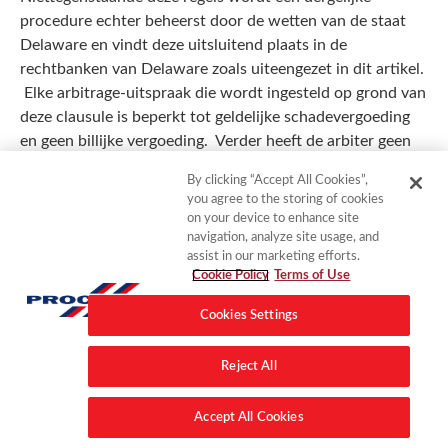
procedure echter beheerst door de wetten van de staat
Delaware en vindt deze uitsluitend plaats in de
rechtbanken van Delaware zoals uiteengezet in dit artikel.
Elke arbitrage-uitspraak die wordt ingesteld op grond van
deze clausule is beperkt tot geldelijke schadevergoeding
en geen billijke vergoeding. Verder heeft de arbiter geen
bevoegdheid om punitieve, gevolgschade of andere
By clicking “Accept All Cookies”,
schade toe te kennen die niet wordt gemeten door de
you agree to the storing of cookies
werkelijke directe schade van de winnende partij in een
on your device to enhance site
arbitrage die wordt gestart op grond van dit artikel,
navigation, analyze site usage, and
assist in our marketing efforts.
behalve zoals vereist door de wet. Niettegenstaande het
Cookie Policy
Terms of Use
voorgaande kan het BEDRIJF billijke schadevergoeding,
inclusief voorlopig en permanent bevel, eisen bij elke
Cookies Settings
bevoegde rechtbank om verduistering, misbruik,
ongeoorloofde openbaarmaking of inbreuk op IE-rechten
Reject All
te voorkomen of te verbieden. Het nalaten van het
BEDRIJF om enig recht of bepaling van de
Accept All Cookies
Gebruiksvoorwaarden van de Website uit te oefenen of af