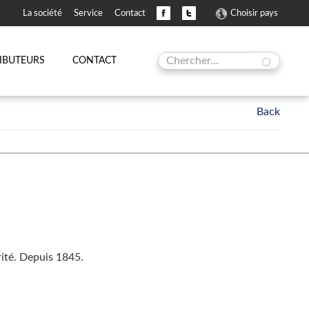
La société
Service
Contact
Choisir pays
RIBUTEURS
CONTACT
rité. Depuis 1845.