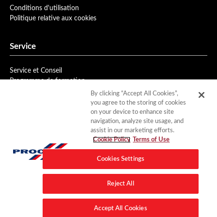
Conditions d'utilisation
Politique relative aux cookies
Service
Service et Conseil
Programme de formation
Bulletin d'information
By clicking “Accept All Cookies”,
you agree to the storing of cookies
on your device to enhance site
Téléchargements
navigation, analyze site usage, and
assist in our marketing efforts.
Fiches Produits
Cookie Policy
Terms of Use
Documentation
Cookies Settings
Contact
Reject All
Adresses
Accept All Cookies