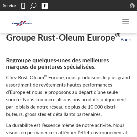
Search
Service
Contact
Toggl
navig
®
Groupe Rust-Oleum Europe
Regroupe quelques-unes des meilleures
marques de peintures spécialisées.
®
Chez Rust-Oleum
Europe, nous produisons le plus grand
assor­ti­ment de revêtements hautes performances
d’Europe et nous le pro­posons au départ d’une seule
source. Nous commercialisons nos pro­duits uniquement
par le biais de notre réseau de plus de 10 000 distri­
buteurs, grossistes et détaillants partenaires.
La durabilité est l’essence même de notre activité. Nous
visons en permanence à atténuer l’effet environnemental