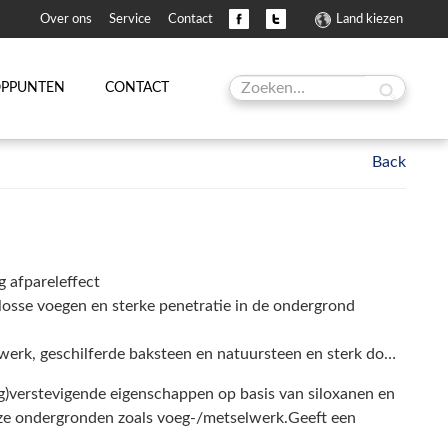
Over ons
Service
Contact
Land kiezen
OPPUNTEN
CONTACT
g afpareleffect
losse voegen en sterke penetratie in de ondergrond
geschilferde baksteen en natuursteen en sterk doorslaand muurwerk
)verstevigende eigenschappen op basis van siloxanen en
uze ondergronden zoals voeg-/metselwerk.Geeft een