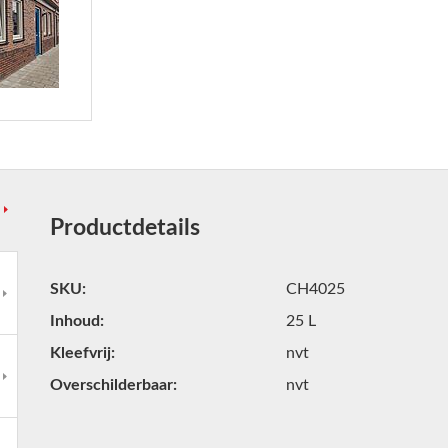
Productdetails
SKU
CH4025
Inhoud
25 L
Kleefvrij
nvt
Overschilderbaar
nvt