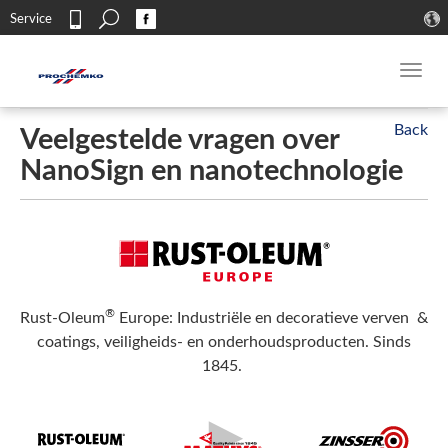
Search
Service
Contact
Toggl
navig
Veelgestelde vragen over
NanoSign en nanotechnologie
®
Rust-Oleum
Europe: Industriële en decoratieve verven &
coatings, veiligheids- en onderhoudsproducten. Sinds
1845.