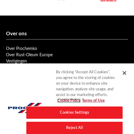
Over ons
Over Prochemko
Over Rust-Oleum Europe
Vestigingen
Privacybeleid
By clicking “Accept All Cookies”,
Gebruiksvoorwaarden
you agree to the storing of cookies
Cookiebeleid
on your device to enhance site
navigation, analyze site usage, and
assist in our marketing efforts.
Service
Cookie Policy
Terms of Use
Service en advies
Cookies Settings
Opleidingsprogramma
Nieuwsbrief
Reject All