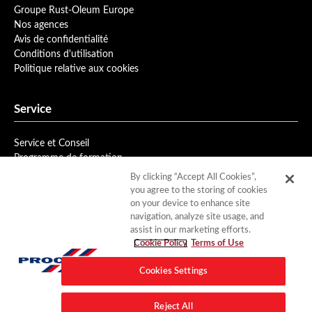
Groupe Rust-Oleum Europe
Nos agences
Avis de confidentialité
Conditions d'utilisation
Politique relative aux cookies
Service
Service et Conseil
Programme de formation
Bulletin d'information
By clicking “Accept All Cookies”,
you agree to the storing of cookies
on your device to enhance site
Téléchargements
navigation, analyze site usage, and
assist in our marketing efforts.
Fiches Produits
Cookie Policy
Terms of Use
Documentation
Cookies Settings
Contact
Reject All