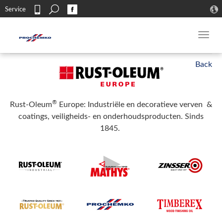
Search
Service
Contact
Toggl
navig
®
Rust-Oleum
Europe: Industriële en decoratieve verven &
coatings, veiligheids- en onderhoudsproducten. Sinds
1845.