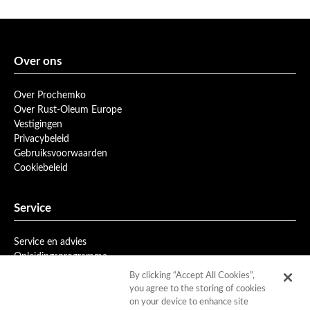
Over ons
Over Prochemko
Over Rust-Oleum Europe
Vestigingen
Privacybeleid
Gebruiksvoorwaarden
Cookiebeleid
Service
Service en advies
Opleidingsprogramma
Nieuwsbrief
By clicking “Accept All Cookies”,
you agree to the storing of cookies
on your device to enhance site
Downloads